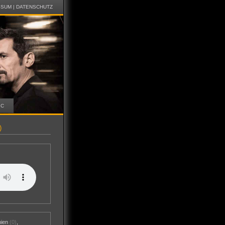
SSUM
|
DATENSCHUTZ
IC
)
nien
(0)
,