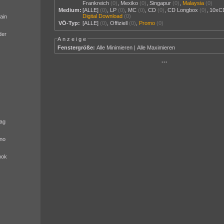
Frankreich
(0)
,
Mexiko
(0)
,
Singapur
(0)
,
Malaysia
(0)
Medium:
[ALLE]
(0)
,
LP
(0)
,
MC
(0)
,
CD
(0)
,
CD Longbox
(0)
,
10xC
Digital Download
(0)
ain
VÖ-Typ:
[ALLE]
(0)
,
Offiziell
(0)
,
Promo
(0)
der
Anzeige
Fenstergröße:
Alle Minimieren
|
Alle Maximieren
···
ag
no
nok