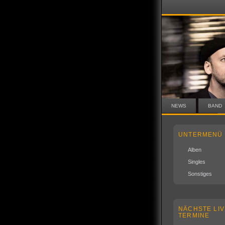
NEWS
BAND
UNTERMENÜ
Alben
Singles
Sonstiges
NÄCHSTE LIV
TERMINE