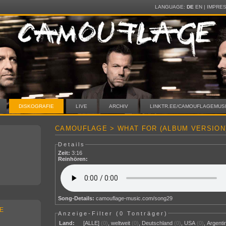
LANGUAGE:
DE
EN
|
IMPRE
DISKOGRAFIE
LIVE
ARCHIV
LINKTR.EE/CAMOUFLAGEMUS
CAMOUFLAGE > WHAT FOR (ALBUM VERSION
Details
Zeit:
3:16
Reinhören:
Song-Details:
camouflage-music.com/song29
E
Anzeige-Filter (
0 Tonträger
)
Land:
[ALLE]
(0)
,
weltweit
(0)
,
Deutschland
(0)
,
USA
(0)
,
Argenti