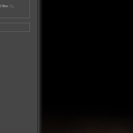
D Box
(0)
,