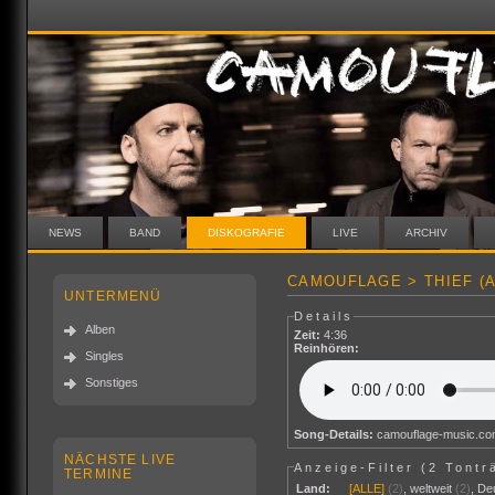
NEWS
BAND
DISKOGRAFIE
LIVE
ARCHIV
CAMOUFLAGE > THIEF (
UNTERMENÜ
Details
Alben
Zeit:
4:36
Reinhören:
Singles
Sonstiges
Song-Details:
camouflage-music.c
NÄCHSTE LIVE
Anzeige-Filter (
2 Tontr
TERMINE
Land:
[ALLE]
(2)
,
weltweit
(2)
,
De