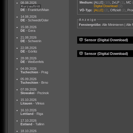
Medium:
[ALLE]
(10)
,
2xLP
(1)
,
MC
08.08.2026
Digital Download
(2)
Kurzauftritt
DE
- Frankfurt/Main
VÖ-Typ:
[ALLE]
(2)
,
Offiziell
(2)
,
Pr
14.08.2026
Anzeige
DE
- Schwedt/Oder
Fenstergröße:
Alle Minimieren
|
Alle
15.08.2026
DE
- Gera
21.08.2026
Sensor (Digital Download)
DE
- Schwerin
22.08.2026
DE
- Görlitz
Sensor (Digital Download)
28.08.2026
DE
- Weißenfels
04.09.2026
Tschechien
- Prag
05.09.2026
Tschechien
- Brno
07.09.2026
Slowakei
- Pezinok
15.10.2026
Litauen
- Vilnius
16.10.2026
Lettland
- Riga
17.10.2026
Estland
- Tallinn
18.10.2026