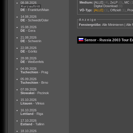
Medium:
[ALLE]
(4)
,
2xLP
(0)
,
MC
(
08.08.2026
Digital Download
(0)
Kurzauftritt
DE
- Frankfurt/Main
VÖ-Typ:
[ALLE]
(1)
,
Offiziell
(1)
,
Pr
14.08.2026
Anzeige
DE
- Schwedt/Oder
Fenstergröße:
Alle Minimieren
|
Alle
15.08.2026
DE
- Gera
21.08.2026
Sensor - Russia 2003 Tour Ed
DE
- Schwerin
22.08.2026
DE
- Görlitz
28.08.2026
DE
- Weißenfels
04.09.2026
Tschechien
- Prag
05.09.2026
Tschechien
- Brno
07.09.2026
Slowakei
- Pezinok
15.10.2026
Litauen
- Vilnius
16.10.2026
Lettland
- Riga
17.10.2026
Estland
- Tallinn
18.10.2026