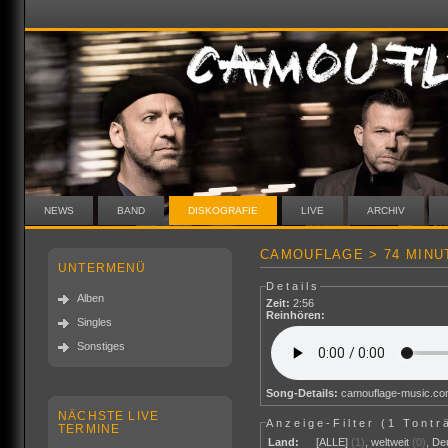
NEWS
BAND
DISKOGRAFIE
LIVE
ARCHIV
CAMOUFLAGE > 74 MINU
UNTERMENÜ
Details
Alben
Zeit:
2:56
Reinhören:
Singles
Sonstiges
Song-Details:
camouflage-music.c
NÄCHSTE LIVE
Anzeige-Filter (
1 Tontr
TERMINE
Land:
[ALLE]
(1)
,
weltweit
(0)
,
De