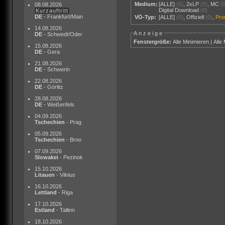
Medium:
[ALLE]
(0)
,
2xLP
(0)
,
MC
(
08.08.2026
Digital Download
(0)
Kurzauftritt
DE
- Frankfurt/Main
VÖ-Typ:
[ALLE]
(0)
,
Offiziell
(0)
,
Pr
14.08.2026
Anzeige
DE
- Schwedt/Oder
Fenstergröße:
Alle Minimieren
|
Alle
15.08.2026
DE
- Gera
21.08.2026
DE
- Schwerin
22.08.2026
DE
- Görlitz
28.08.2026
DE
- Weißenfels
04.09.2026
Tschechien
- Prag
05.09.2026
Tschechien
- Brno
07.09.2026
Slowakei
- Pezinok
15.10.2026
Litauen
- Vilnius
16.10.2026
Lettland
- Riga
17.10.2026
Estland
- Tallinn
18.10.2026