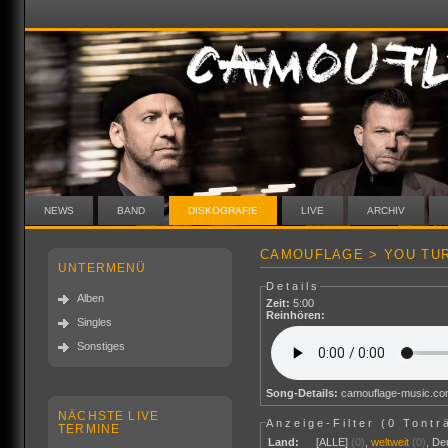
NEWS
BAND
DISKOGRAFIE
LIVE
ARCHIV
CAMOUFLAGE > YOU TUR
UNTERMENÜ
Details
Alben
Zeit:
5:00
Reinhören:
Singles
Sonstiges
Song-Details:
camouflage-music.c
NÄCHSTE LIVE
Anzeige-Filter (
0 Tontr
TERMINE
Land:
[ALLE]
(0)
,
weltweit
(0)
,
De