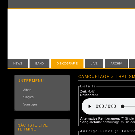
NEWS
BAND
DISKOGRAFIE
LIVE
ARCHIV
CAMOUFLAGE > THAT SM
UNTERMENÜ
Details
Alben
Zeit:
4:47
Reinhören:
Singles
Sonstiges
Alternative Remixnamen:
Song-Details:
camouflage-music.c
NÄCHSTE LIVE
TERMINE
Anzeige-Filter (
1 Tontr