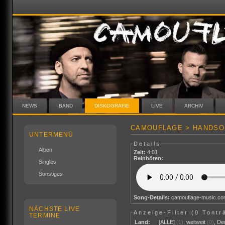
NEWS
BAND
DISKOGRAFIE
LIVE
ARCHIV
CAMOUFLAGE > HANDSO
UNTERMENÜ
Details
Alben
Zeit:
4:01
Reinhören:
Singles
Sonstiges
Song-Details:
camouflage-music.c
NÄCHSTE LIVE
Anzeige-Filter (
0 Tontr
TERMINE
Land:
[ALLE]
(1)
,
weltweit
(0)
,
De