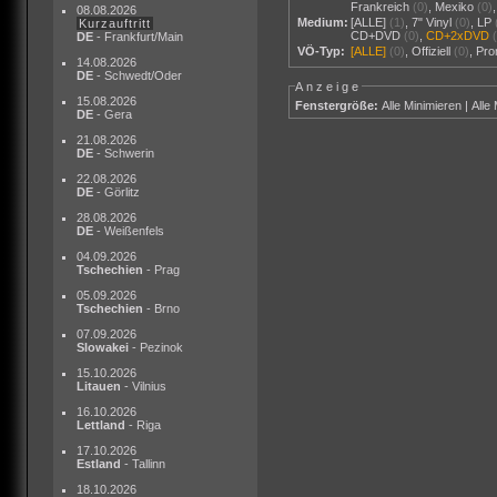
Frankreich
(0)
,
Mexiko
(0)
08.08.2026
Medium:
[ALLE]
(1)
,
7" Vinyl
(0)
,
LP
Kurzauftritt
CD+DVD
(0)
,
CD+2xDVD
DE
- Frankfurt/Main
VÖ-Typ:
[ALLE]
(0)
,
Offiziell
(0)
,
Pr
14.08.2026
DE
- Schwedt/Oder
Anzeige
15.08.2026
Fenstergröße:
Alle Minimieren
|
Alle
DE
- Gera
21.08.2026
DE
- Schwerin
22.08.2026
DE
- Görlitz
28.08.2026
DE
- Weißenfels
04.09.2026
Tschechien
- Prag
05.09.2026
Tschechien
- Brno
07.09.2026
Slowakei
- Pezinok
15.10.2026
Litauen
- Vilnius
16.10.2026
Lettland
- Riga
17.10.2026
Estland
- Tallinn
18.10.2026