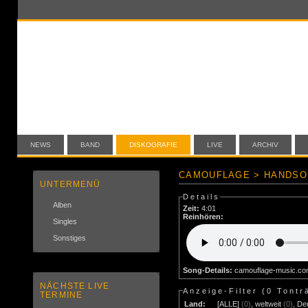
NEWS
BAND
DISKOGRAFIE
LIVE
ARCHIV
CAMOUFLAGE > HANDSO
UNTERMENÜ
Details
Alben
Zeit:
4:01
Reinhören:
Singles
Sonstiges
Song-Details:
camouflage-music.c
NÄCHSTE LIVE
Anzeige-Filter (
0 Tontr
TERMINE
Land:
[ALLE]
(0)
,
weltweit
(0)
,
De