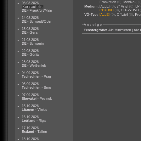
Frankreich
(0)
,
Mexiko
(0)
08.08.2026
Medium:
[ALLE]
(3)
,
7" Vinyl
(0)
,
LP
Kurzauftritt
CD+DVD
(0)
,
CD+2xDVD
DE
- Frankfurt/Main
VÖ-Typ:
[ALLE]
(0)
,
Offiziell
(0)
,
Pr
14.08.2026
DE
- Schwedt/Oder
Anzeige
15.08.2026
Fenstergröße:
Alle Minimieren
|
Alle
DE
- Gera
21.08.2026
DE
- Schwerin
22.08.2026
DE
- Görlitz
28.08.2026
DE
- Weißenfels
04.09.2026
Tschechien
- Prag
05.09.2026
Tschechien
- Brno
07.09.2026
Slowakei
- Pezinok
15.10.2026
Litauen
- Vilnius
16.10.2026
Lettland
- Riga
17.10.2026
Estland
- Tallinn
18.10.2026