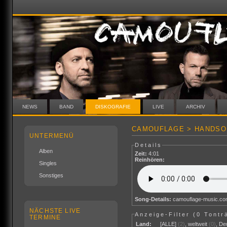
NEWS
BAND
DISKOGRAFIE
LIVE
ARCHIV
CAMOUFLAGE > HANDSO
UNTERMENÜ
Details
Alben
Zeit:
4:01
Reinhören:
Singles
Sonstiges
Song-Details:
camouflage-music.c
NÄCHSTE LIVE
Anzeige-Filter (
0 Tontr
TERMINE
Land:
[ALLE]
(2)
,
weltweit
(0)
,
De