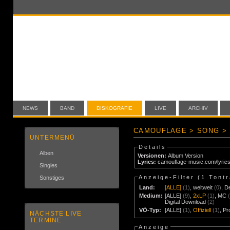
NEWS
BAND
DISKOGRAFIE
LIVE
ARCHIV
CAMOUFLAGE > SONG > 
UNTERMENÜ
Details
Alben
Versionen:
Album Version
Lyrics:
camouflage-music.com/lyric
Singles
Anzeige-Filter (
1 Tont
Sonstiges
Land:
[ALLE]
(1)
,
weltweit
(0)
,
D
Medium:
[ALLE]
(9)
,
2xLP
(1)
,
MC
Digital Download
(2)
VÖ-Typ:
[ALLE]
(1)
,
Offiziell
(1)
,
Pr
NÄCHSTE LIVE
TERMINE
Anzeige