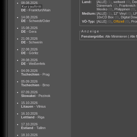
Land:
[ALLE]
(1)
,
weltweit
(0)
,
De
08.08.2026
Dänemark
(0)
,
Frankreich
Kurzauftritt
Mexiko
(0)
,
Philippinen
(0)
DE
- Frankfurt/Main
Medium:
[ALLE]
(1)
,
12" Vinyl
(0)
,
L
14.08.2026
10xCD Box
(0)
,
Digital Do
DE
- Schwedt/Oder
VÖ-Typ:
[ALLE]
(0)
,
Offiziell
(0)
,
Pr
15.08.2026
Anzeige
DE
- Gera
Fenstergröße:
Alle Minimieren
|
Alle
21.08.2026
DE
- Schwerin
22.08.2026
DE
- Görlitz
28.08.2026
DE
- Weißenfels
04.09.2026
Tschechien
- Prag
05.09.2026
Tschechien
- Brno
07.09.2026
Slowakei
- Pezinok
15.10.2026
Litauen
- Vilnius
16.10.2026
Lettland
- Riga
17.10.2026
Estland
- Tallinn
18.10.2026