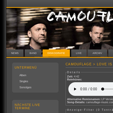
NEWS
BAND
DISKOGRAFIE
LIVE
ARCHIV
CAMOUFLAGE > LOVE IS 
UNTERMENÜ
Details
Alben
Zeit:
4:42
Reinhören:
Singles
Sonstiges
Alternative Remixnamen:
LP Versi
Song-Details:
camouflage-music.c
NÄCHSTE LIVE
TERMINE
Anzeige-Filter (
0 Tontr