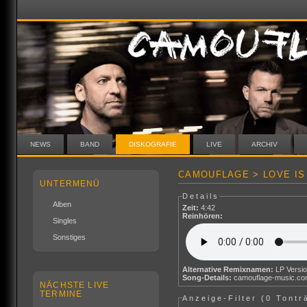
NEWS
BAND
DISKOGRAFIE
LIVE
ARCHIV
CAMOUFLAGE > LOVE IS 
UNTERMENÜ
Details
Alben
Zeit:
4:42
Reinhören:
Singles
Sonstiges
Alternative Remixnamen:
LP Versi
Song-Details:
camouflage-music.c
NÄCHSTE LIVE
TERMINE
Anzeige-Filter (
0 Tontr