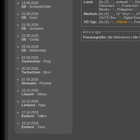
Land:
[ALLE]
(1)
,
weltweit
(0)
,
De
14.08.2026
Dänemark
(0)
,
Frankreich
DE
- Schwedt/Oder
Mexiko
(0)
,
Philippinen
(0)
15.08.2026
Medium:
[ALLE]
(1)
,
12" Vinyl
(0)
,
L
DE
- Gera
10xCD Box
(0)
,
Digital Do
VÖ-Typ:
[ALLE]
(0)
,
Offiziell
(0)
,
Pr
21.08.2026
DE
- Schwerin
Anzeige
22.08.2026
Fenstergröße:
Alle Minimieren
|
Alle
DE
- Görlitz
28.08.2026
DE
- Weißenfels
04.09.2026
Tschechien
- Prag
05.09.2026
Tschechien
- Brno
07.09.2026
Slowakei
- Pezinok
15.10.2026
Litauen
- Vilnius
16.10.2026
Lettland
- Riga
17.10.2026
Estland
- Tallinn
18.10.2026
Estland
- Tartu