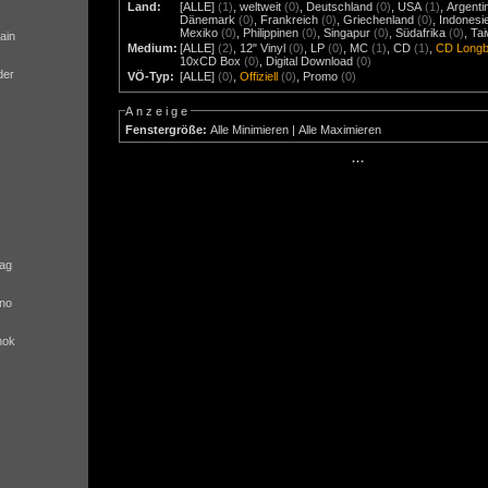
Land:
[ALLE]
(1)
,
weltweit
(0)
,
Deutschland
(0)
,
USA
(1)
,
Argenti
Dänemark
(0)
,
Frankreich
(0)
,
Griechenland
(0)
,
Indonesi
Mexiko
(0)
,
Philippinen
(0)
,
Singapur
(0)
,
Südafrika
(0)
,
Ta
ain
Medium:
[ALLE]
(2)
,
12" Vinyl
(0)
,
LP
(0)
,
MC
(1)
,
CD
(1)
,
CD Long
10xCD Box
(0)
,
Digital Download
(0)
der
VÖ-Typ:
[ALLE]
(0)
,
Offiziell
(0)
,
Promo
(0)
Anzeige
Fenstergröße:
Alle Minimieren
|
Alle Maximieren
···
ag
no
nok