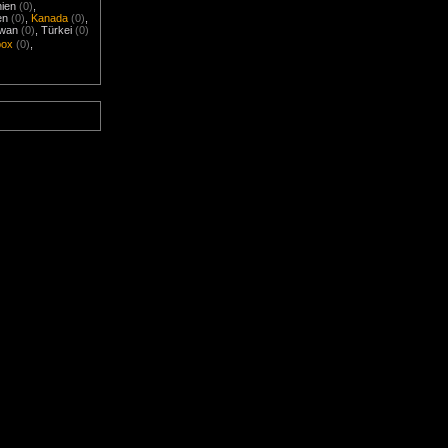
nien
(0)
,
en
(0)
,
Kanada
(0)
,
iwan
(0)
,
Türkei
(0)
box
(0)
,