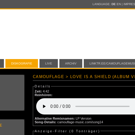
LANGUAGE:
DE
EN
|
IMPRE
DISKOGRAFIE
LIVE
ARCHIV
LINKTR.EE/CAMOUFLAGEMUS
CAMOUFLAGE > LOVE IS A SHIELD (ALBUM V
Details
Zeit:
4:42
Reinhören:
Alternative Remixnamen:
LP Version
Song-Details:
camouflage-music.com/song14
E
Anzeige-Filter (
0 Tonträger
)