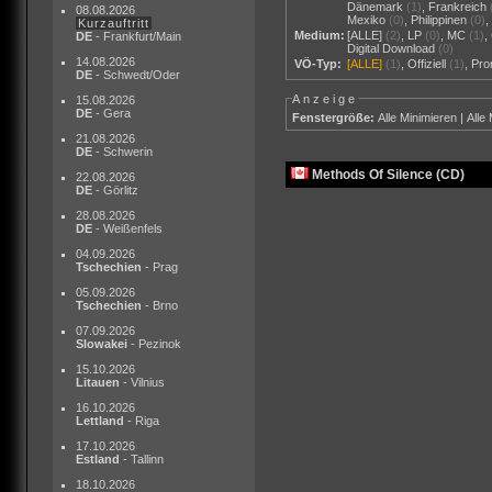
Dänemark
(1)
,
Frankreich
08.08.2026
Mexiko
(0)
,
Philippinen
(0)
Kurzauftritt
Medium:
[ALLE]
(2)
,
LP
(0)
,
MC
(1)
,
DE
- Frankfurt/Main
Digital Download
(0)
14.08.2026
VÖ-Typ:
[ALLE]
(1)
,
Offiziell
(1)
,
Pr
DE
- Schwedt/Oder
Anzeige
15.08.2026
DE
- Gera
Fenstergröße:
Alle Minimieren
|
Alle
21.08.2026
DE
- Schwerin
Methods Of Silence (CD)
22.08.2026
DE
- Görlitz
28.08.2026
DE
- Weißenfels
04.09.2026
Tschechien
- Prag
05.09.2026
Tschechien
- Brno
07.09.2026
Slowakei
- Pezinok
15.10.2026
Litauen
- Vilnius
16.10.2026
Lettland
- Riga
17.10.2026
Estland
- Tallinn
18.10.2026