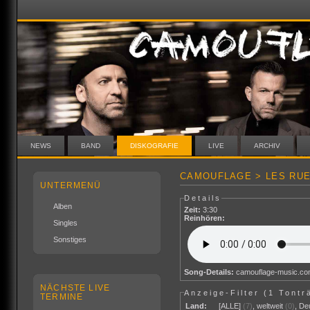
NEWS
BAND
DISKOGRAFIE
LIVE
ARCHIV
CAMOUFLAGE > LES RUE
UNTERMENÜ
Details
Alben
Zeit:
3:30
Reinhören:
Singles
Sonstiges
Song-Details:
camouflage-music.c
NÄCHSTE LIVE
Anzeige-Filter (
1 Tontr
TERMINE
Land:
[ALLE]
(7)
,
weltweit
(0)
,
De