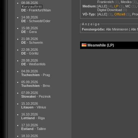
Frankreich
(1)
,
Mexiko
(1)
08.08.2026
Medium:
[ALLE]
(4)
,
LP
(1)
,
MC
(1)
,
Kurzauftritt
Digital Download
(0)
DE
- Frankfurt/Main
VÖ-Typ:
[ALLE]
(1)
,
Offiziell
(1)
,
Pr
14.08.2026
DE
- Schwedt/Oder
Anzeige
15.08.2026
Fenstergröße:
Alle Minimieren
|
Alle
DE
- Gera
21.08.2026
DE
- Schwerin
Meanwhile (LP)
22.08.2026
DE
- Görlitz
28.08.2026
DE
- Weißenfels
04.09.2026
Tschechien
- Prag
05.09.2026
Tschechien
- Brno
07.09.2026
Slowakei
- Pezinok
15.10.2026
Litauen
- Vilnius
16.10.2026
Lettland
- Riga
17.10.2026
Estland
- Tallinn
18.10.2026