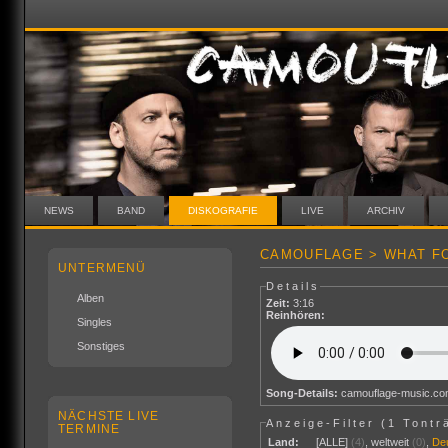
NEWS
BAND
DISKOGRAFIE
LIVE
ARCHIV
CAMOUFLAGE > WHAT FO
UNTERMENÜ
Details
Alben
Zeit:
3:16
Reinhören:
Singles
Sonstiges
Song-Details:
camouflage-music.c
NÄCHSTE LIVE
Anzeige-Filter (
1 Tontr
TERMINE
Land:
[ALLE]
(4)
,
weltweit
(0)
,
De