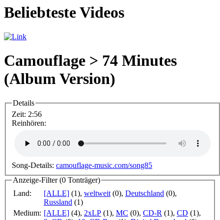
Beliebteste Videos
Camouflage > 74 Minutes
(Album Version)
Details
Zeit:
2:56
Reinhören:
Song-Details:
camouflage-music.com/song85
Anzeige-Filter (
0 Tonträger
)
Land:
[ALLE]
(1)
,
weltweit
(0)
,
Deutschland
(0)
,
Russland
(1)
Medium:
[ALLE]
(4)
,
2xLP
(1)
,
MC
(0)
,
CD-R
(1)
,
CD
(1)
,