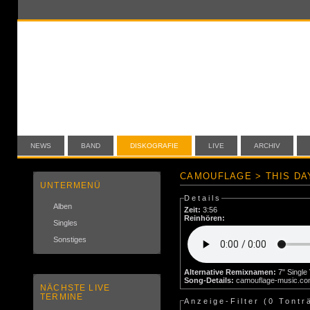
NEWS
BAND
DISKOGRAFIE
LIVE
ARCHIV
CAMOUFLAGE > THIS DA
UNTERMENÜ
Details
Alben
Zeit:
3:56
Reinhören:
Singles
Sonstiges
Alternative Remixnamen:
7" Single
Song-Details:
camouflage-music.c
NÄCHSTE LIVE
TERMINE
Anzeige-Filter (
0 Tontr