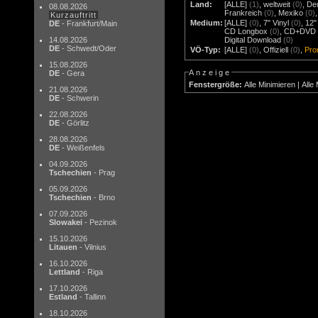
Land:
[ALLE]
(1)
,
weltweit
(0)
,
De
08.08.2026
Frankreich
(0)
,
Mexiko
(0)
Kurzauftritt
Medium:
[ALLE]
(0)
,
7" Vinyl
(0)
,
12"
DE
- Frankfurt/Main
CD Longbox
(0)
,
CD+DVD
14.08.2026
Digital Download
(0)
DE
- Schwedt/Oder
VÖ-Typ:
[ALLE]
(0)
,
Offiziell
(0)
,
Pr
15.08.2026
Anzeige
DE
- Gera
Fenstergröße:
Alle Minimieren
|
Alle
21.08.2026
DE
- Schwerin
22.08.2026
DE
- Görlitz
28.08.2026
DE
- Weißenfels
04.09.2026
Tschechien
- Prag
05.09.2026
Tschechien
- Brno
07.09.2026
Slowakei
- Pezinok
15.10.2026
Litauen
- Vilnius
16.10.2026
Lettland
- Riga
17.10.2026
Estland
- Tallinn
18.10.2026