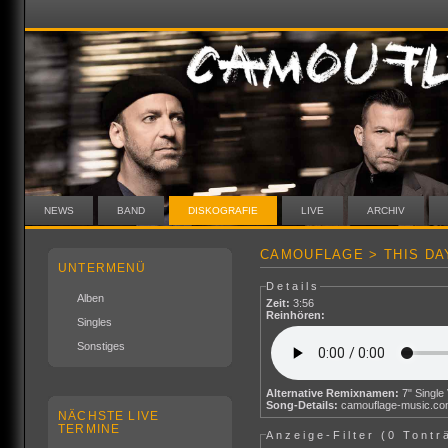
NEWS
BAND
DISKOGRAFIE
LIVE
ARCHIV
CAMOUFLAGE > THIS DA
UNTERMENÜ
Details
Alben
Zeit:
3:56
Reinhören:
Singles
Sonstiges
Alternative Remixnamen:
7" Single
Song-Details:
camouflage-music.c
NÄCHSTE LIVE
TERMINE
Anzeige-Filter (
0 Tontr