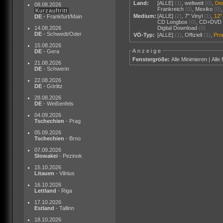
Land:
[ALLE]
(1)
,
weltweit
(0)
,
De
08.08.2026
Frankreich
(0)
,
Mexiko
(0)
Kurzauftritt
Medium:
[ALLE]
(2)
,
7" Vinyl
(1)
,
12"
DE
- Frankfurt/Main
CD Longbox
(0)
,
CD+DVD
14.08.2026
Digital Download
(0)
DE
- Schwedt/Oder
VÖ-Typ:
[ALLE]
(1)
,
Offiziell
(1)
,
Pr
15.08.2026
Anzeige
DE
- Gera
Fenstergröße:
Alle Minimieren
|
Alle
21.08.2026
DE
- Schwerin
22.08.2026
DE
- Görlitz
28.08.2026
DE
- Weißenfels
04.09.2026
Tschechien
- Prag
05.09.2026
Tschechien
- Brno
07.09.2026
Slowakei
- Pezinok
15.10.2026
Litauen
- Vilnius
16.10.2026
Lettland
- Riga
17.10.2026
Estland
- Tallinn
18.10.2026