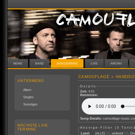
NEWS
BAND
DISKOGRAFIE
LIVE
ARCHIV
CAMOUFLAGE > HANDSO
UNTERMENÜ
Details
Alben
Zeit:
4:01
Reinhören:
Singles
Sonstiges
Song-Details:
camouflage-music.c
NÄCHSTE LIVE
Anzeige-Filter (
0 Tontr
TERMINE
Land:
[ALLE]
(2)
,
weltweit
(0)
,
De