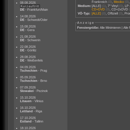
Frankreich
(0)
,
Mexiko
(0)
08.08.2026
Medium:
[ALLE]
(1)
,
7" Vinyl
(0)
,
LP
Kurzauftritt
CD+DVD
(0)
,
CD+2xDVD
DE
- Frankfurt/Main
VÖ-Typ:
[ALLE]
(0)
,
Offiziell
(0)
,
Pr
14.08.2026
DE
- Schwedt/Oder
Anzeige
15.08.2026
Fenstergröße:
Alle Minimieren
|
Alle
DE
- Gera
21.08.2026
DE
- Schwerin
22.08.2026
DE
- Görlitz
28.08.2026
DE
- Weißenfels
04.09.2026
Tschechien
- Prag
05.09.2026
Tschechien
- Brno
07.09.2026
Slowakei
- Pezinok
15.10.2026
Litauen
- Vilnius
16.10.2026
Lettland
- Riga
17.10.2026
Estland
- Tallinn
18.10.2026