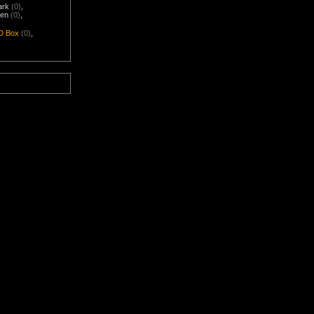
ark
(0)
,
nen
(0)
,
D Box
(0)
,