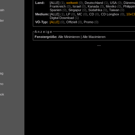
Land:
[ALLE]
(1)
,
weltweit
(0)
,
Deutschland
(1)
,
USA
(0)
,
Dänem
Frankreich
(0)
,
Israel
(0)
,
Kanada
(0)
,
Mexiko
(0)
,
Philippi
ain
Spanien
(0)
,
Singapur
(0)
,
Südafrika
(0)
,
Taiwan
(0)
Medium:
[ALLE]
(1)
,
LP
(0)
,
MC
(0)
,
CD
(0)
,
CD Longbox
(0)
,
10xC
Digital Download
(1)
der
VÖ-Typ:
[ALLE]
(0)
,
Offiziell
(0)
,
Promo
(0)
Anzeige
Fenstergröße:
Alle Minimieren
|
Alle Maximieren
···
ag
no
nok