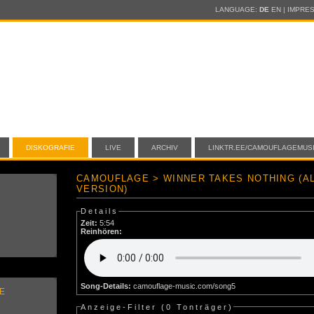
LANGUAGE:
DE
EN
|
IMPRE
DISKOGRAFIE
LIVE
ARCHIV
LINKTR.EE/CAMOUFLAGEMUS
CAMOUFLAGE > WINNER TAKES NOTHING (A
VERSION)
Details
Zeit:
5:54
Reinhören:
Song-Details:
camouflage-music.com/song5
E
Anzeige-Filter (
0 Tonträger
)