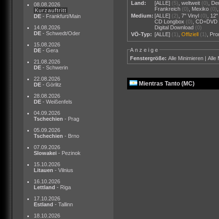
Land:
[ALLE]
(5)
,
weltweit
(0)
,
De
08.08.2026
Frankreich
(0)
,
Mexiko
(0)
Kurzauftritt
Medium:
[ALLE]
(2)
,
7" Vinyl
(0)
,
12"
DE
- Frankfurt/Main
CD Longbox
(0)
,
CD+DVD
14.08.2026
Digital Download
(0)
DE
- Schwedt/Oder
VÖ-Typ:
[ALLE]
(1)
,
Offiziell
(1)
,
Pr
15.08.2026
Anzeige
DE
- Gera
Fenstergröße:
Alle Minimieren
|
Alle
21.08.2026
DE
- Schwerin
22.08.2026
Mientras Tanto (MC)
DE
- Görlitz
28.08.2026
DE
- Weißenfels
04.09.2026
Tschechien
- Prag
05.09.2026
Tschechien
- Brno
07.09.2026
Slowakei
- Pezinok
15.10.2026
Litauen
- Vilnius
16.10.2026
Lettland
- Riga
17.10.2026
Estland
- Tallinn
18.10.2026