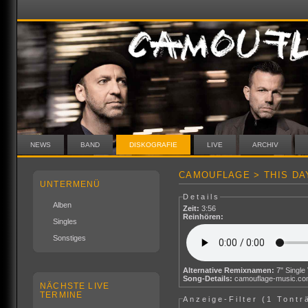
NEWS
BAND
DISKOGRAFIE
LIVE
ARCHIV
CAMOUFLAGE > THIS DA
UNTERMENÜ
Details
Alben
Zeit:
3:56
Reinhören:
Singles
Sonstiges
Alternative Remixnamen:
7" Single
Song-Details:
camouflage-music.c
NÄCHSTE LIVE
TERMINE
Anzeige-Filter (
1 Tontr