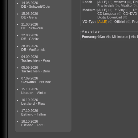
Land:
[ALLE]
(2)
,
weltweit
(0)
,
De
14.08.2026
Frankreich
(0)
,
Mexiko
(0)
DE
- Schwedt/Oder
Medium:
[ALLE]
(1)
,
7" Vinyl
(0)
,
12"
15.08.2026
CD Longbox
(0)
,
CD+DVD
DE
- Gera
Digital Download
(0)
VÖ-Typ:
[ALLE]
(0)
,
Offiziell
(0)
,
Pr
21.08.2026
DE
- Schwerin
Anzeige
22.08.2026
Fenstergröße:
Alle Minimieren
|
Alle
DE
- Görlitz
28.08.2026
DE
- Weißenfels
04.09.2026
Tschechien
- Prag
05.09.2026
Tschechien
- Brno
07.09.2026
Slowakei
- Pezinok
15.10.2026
Litauen
- Vilnius
16.10.2026
Lettland
- Riga
17.10.2026
Estland
- Tallinn
18.10.2026
Estland
- Tartu