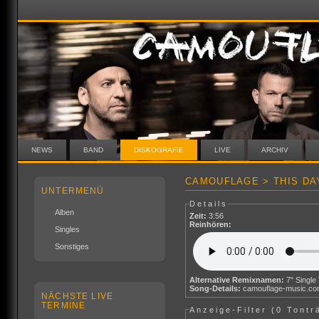
NEWS
BAND
DISKOGRAFIE
LIVE
ARCHIV
CAMOUFLAGE > THIS DA
UNTERMENÜ
Details
Alben
Zeit:
3:56
Reinhören:
Singles
Sonstiges
Alternative Remixnamen:
7" Single
Song-Details:
camouflage-music.c
NÄCHSTE LIVE
TERMINE
Anzeige-Filter (
0 Tontr