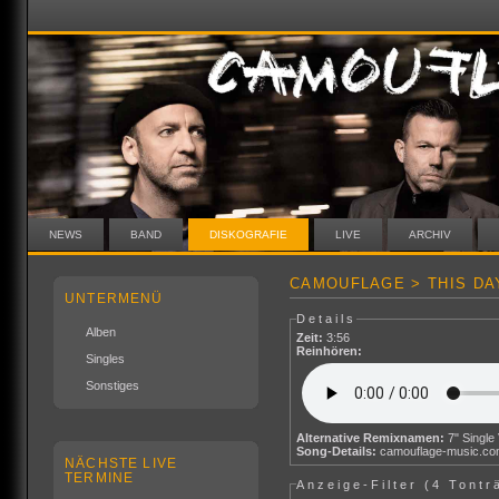
NEWS
BAND
DISKOGRAFIE
LIVE
ARCHIV
CAMOUFLAGE > THIS DA
UNTERMENÜ
Details
Alben
Zeit:
3:56
Reinhören:
Singles
Sonstiges
Alternative Remixnamen:
7" Single
Song-Details:
camouflage-music.c
NÄCHSTE LIVE
TERMINE
Anzeige-Filter (
4 Tontr