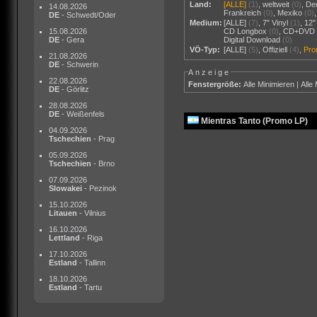
Land:
[ALLE]
(1)
,
weltweit
(0)
,
De
14.08.2026
Frankreich
(0)
,
Mexiko
(0)
DE
- Schwedt/Oder
Medium:
[ALLE]
(7)
,
7" Vinyl
(1)
,
12"
15.08.2026
CD Longbox
(0)
,
CD+DVD
DE
- Gera
Digital Download
(0)
VÖ-Typ:
[ALLE]
(5)
,
Offiziell
(4)
,
Pr
21.08.2026
DE
- Schwerin
Anzeige
22.08.2026
Fenstergröße:
Alle Minimieren
|
Alle
DE
- Görlitz
28.08.2026
DE
- Weißenfels
Mientras Tanto (Promo LP)
04.09.2026
Tschechien
- Prag
05.09.2026
Tschechien
- Brno
07.09.2026
Slowakei
- Pezinok
15.10.2026
Litauen
- Vilnius
16.10.2026
Lettland
- Riga
17.10.2026
Estland
- Tallinn
18.10.2026
Estland
- Tartu