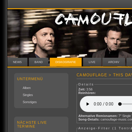
NEWS
BAND
DISKOGRAFIE
LIVE
ARCHIV
CAMOUFLAGE > THIS DA
UNTERMENÜ
Details
Alben
Zeit:
3:56
Reinhören:
Singles
Sonstiges
Alternative Remixnamen:
7" Single
Song-Details:
camouflage-music.c
NÄCHSTE LIVE
TERMINE
Anzeige-Filter (
1 Tontr