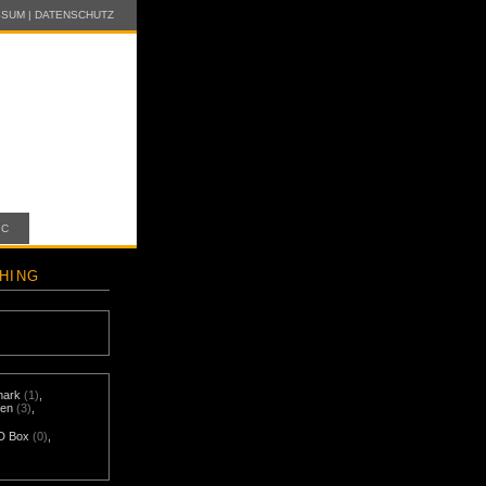
SSUM
|
DATENSCHUTZ
IC
HING
mark
(1)
,
nen
(3)
,
D Box
(0)
,