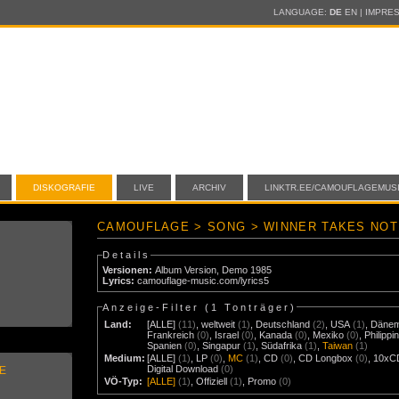
LANGUAGE:
DE
EN
|
IMPRE
DISKOGRAFIE
LIVE
ARCHIV
LINKTR.EE/CAMOUFLAGEMUS
CAMOUFLAGE > SONG > WINNER TAKES NOT
Details
Versionen:
Album Version
,
Demo 1985
Lyrics:
camouflage-music.com/lyrics5
Anzeige-Filter (
1 Tonträger
)
Land:
[ALLE]
(11)
,
weltweit
(1)
,
Deutschland
(2)
,
USA
(1)
,
Däne
Frankreich
(0)
,
Israel
(0)
,
Kanada
(0)
,
Mexiko
(0)
,
Philippi
Spanien
(0)
,
Singapur
(1)
,
Südafrika
(1)
,
Taiwan
(1)
Medium:
[ALLE]
(1)
,
LP
(0)
,
MC
(1)
,
CD
(0)
,
CD Longbox
(0)
,
10xC
Digital Download
(0)
E
VÖ-Typ:
[ALLE]
(1)
,
Offiziell
(1)
,
Promo
(0)