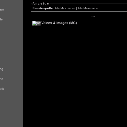
Anzeige
Fenstergröße:
Alle Minimieren
|
Alle Maximieren
ain
···
der
Voices & Images (MC)
···
ag
no
nok