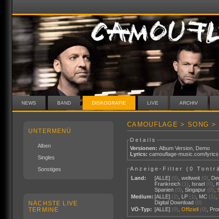
NEWS
BAND
DISKOGRAFIE
LIVE
ARCHIV
CAMOUFLAGE > SONG > 
UNTERMENÜ
Details
Alben
Versionen:
Album Version
,
Demo
Lyrics:
camouflage-music.com/lyric
Singles
Anzeige-Filter (
0 Tontr
Sonstiges
Land:
[ALLE]
(5)
,
weltweit
(0)
,
De
Frankreich
(1)
,
Israel
(0)
,
Spanien
(0)
,
Singapur
(0)
,
Medium:
[ALLE]
(2)
,
LP
(1)
,
MC
(1)
,
Digital Download
(0)
NÄCHSTE LIVE
TERMINE
VÖ-Typ:
[ALLE]
(0)
,
Offiziell
(0)
,
Pr