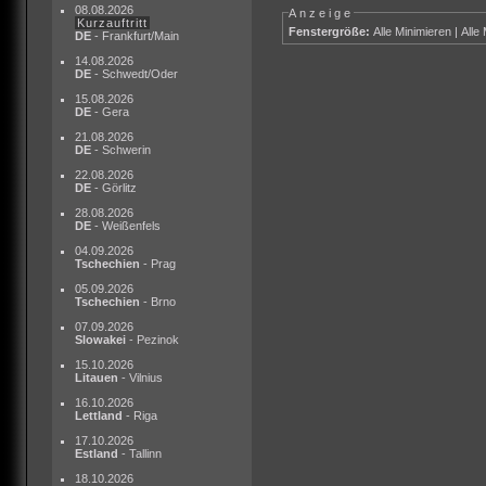
08.08.2026
Anzeige
Kurzauftritt
Fenstergröße:
Alle Minimieren
|
Alle
DE
- Frankfurt/Main
14.08.2026
DE
- Schwedt/Oder
15.08.2026
DE
- Gera
21.08.2026
DE
- Schwerin
22.08.2026
DE
- Görlitz
28.08.2026
DE
- Weißenfels
04.09.2026
Tschechien
- Prag
05.09.2026
Tschechien
- Brno
07.09.2026
Slowakei
- Pezinok
15.10.2026
Litauen
- Vilnius
16.10.2026
Lettland
- Riga
17.10.2026
Estland
- Tallinn
18.10.2026