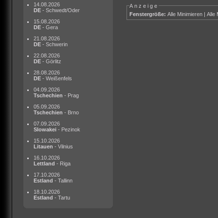
14.08.2026
Anzeige
DE
- Schwedt/Oder
Fenstergröße:
Alle Minimieren
|
Alle
15.08.2026
DE
- Gera
21.08.2026
DE
- Schwerin
22.08.2026
DE
- Görlitz
28.08.2026
DE
- Weißenfels
04.09.2026
Tschechien
- Prag
05.09.2026
Tschechien
- Brno
07.09.2026
Slowakei
- Pezinok
15.10.2026
Litauen
- Vilnius
16.10.2026
Lettland
- Riga
17.10.2026
Estland
- Tallinn
18.10.2026
Estland
- Tartu