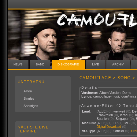
NEWS
BAND
DISKOGRAFIE
LIVE
ARCHIV
CAMOUFLAGE > SONG > 
UNTERMENÜ
Details
Alben
Versionen:
Album Version
,
Demo
Lyrics:
camouflage-music.com/lyric
Singles
Anzeige-Filter (
0 Tontr
Sonstiges
Land:
[ALLE]
(0)
,
weltweit
(0)
,
De
Frankreich
(0)
,
Israel
(0)
,
Spanien
(0)
,
Singapur
(0)
,
Medium:
[ALLE]
(1)
,
LP
(1)
,
MC
(0)
,
Digital Download
(0)
NÄCHSTE LIVE
TERMINE
VÖ-Typ:
[ALLE]
(0)
,
Offiziell
(0)
,
Pr