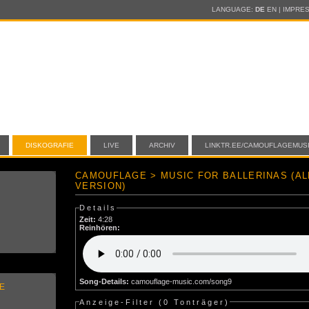
LANGUAGE:
DE
EN
|
IMPRE
DISKOGRAFIE
LIVE
ARCHIV
LINKTR.EE/CAMOUFLAGEMUS
CAMOUFLAGE > MUSIC FOR BALLERINAS (A
VERSION)
Details
Zeit:
4:28
Reinhören:
Song-Details:
camouflage-music.com/song9
E
Anzeige-Filter (
0 Tonträger
)