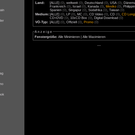
Land:
[ALLE]
(0)
,
weltweit
(0)
,
Deutschland
(0)
,
USA
(0)
,
Dänem
Frankreich
(0)
,
Israel
(0)
,
Kanada
(0)
,
Mexiko
(0)
,
Philippi
ain
Spanien
(0)
,
Singapur
(0)
,
Südafrika
(0)
,
Taiwan
(0)
Medium:
[ALLE]
(0)
,
LP
(0)
,
MC
(0)
,
CD Video
(0)
,
CD
(0)
,
CD Long
CD+DVD
(0)
,
10xCD Box
(0)
,
Digital Download
(0)
der
VÖ-Typ:
[ALLE]
(0)
,
Offiziell
(0)
,
Promo
(0)
Anzeige
Fenstergröße:
Alle Minimieren
|
Alle Maximieren
···
ag
no
nok