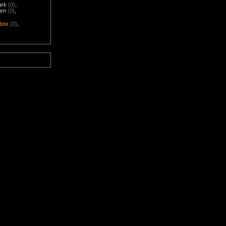
ark
(0)
,
nen
(0)
,
box
(0)
,