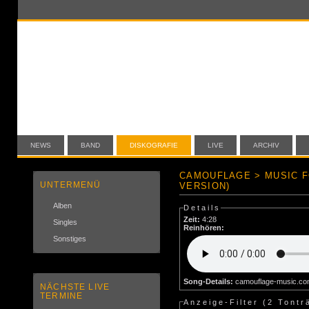
NEWS
BAND
DISKOGRAFIE
LIVE
ARCHIV
CAMOUFLAGE > MUSIC F
UNTERMENÜ
VERSION)
Alben
Details
Zeit:
4:28
Singles
Reinhören:
Sonstiges
Song-Details:
camouflage-music.c
NÄCHSTE LIVE
TERMINE
Anzeige-Filter (
2 Tontr