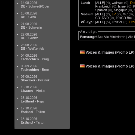
14.08.2026
Land:
[ALLE]
(4)
,
weltweit
(0)
,
De
DE
- Schwedt/Oder
Frankreich
(0)
,
Israel
(0)
,
Spanien
(0)
,
Singapur
(0)
,
15.08.2026
Medium:
[ALLE]
(2)
,
LP
(2)
,
MC
(0)
,
DE
- Gera
CD+DVD
(0)
,
10xCD Box
VÖ-Typ:
[ALLE]
(5)
,
Offiziell
(3)
,
Pr
21.08.2026
DE
- Schwerin
Anzeige
22.08.2026
Fenstergröße:
Alle Minimieren
|
Alle
DE
- Görlitz
28.08.2026
DE
- Weißenfels
Voices & Images (Promo LP)
04.09.2026
Tschechien
- Prag
Voices & Images (Promo LP)
05.09.2026
Tschechien
- Brno
07.09.2026
Slowakei
- Pezinok
15.10.2026
Litauen
- Vilnius
16.10.2026
Lettland
- Riga
17.10.2026
Estland
- Tallinn
18.10.2026
Estland
- Tartu