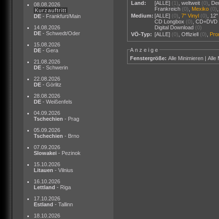
Land:
[ALLE]
(1)
,
weltweit
(0)
,
De
08.08.2026
Frankreich
(0)
,
Mexiko
(0)
Kurzauftritt
Medium:
[ALLE]
(0)
,
7" Vinyl
(0)
,
12"
DE
- Frankfurt/Main
CD Longbox
(0)
,
CD+DVD
14.08.2026
Digital Download
(0)
DE
- Schwedt/Oder
VÖ-Typ:
[ALLE]
(0)
,
Offiziell
(0)
,
Pr
15.08.2026
Anzeige
DE
- Gera
Fenstergröße:
Alle Minimieren
|
Alle
21.08.2026
DE
- Schwerin
22.08.2026
DE
- Görlitz
28.08.2026
DE
- Weißenfels
04.09.2026
Tschechien
- Prag
05.09.2026
Tschechien
- Brno
07.09.2026
Slowakei
- Pezinok
15.10.2026
Litauen
- Vilnius
16.10.2026
Lettland
- Riga
17.10.2026
Estland
- Tallinn
18.10.2026