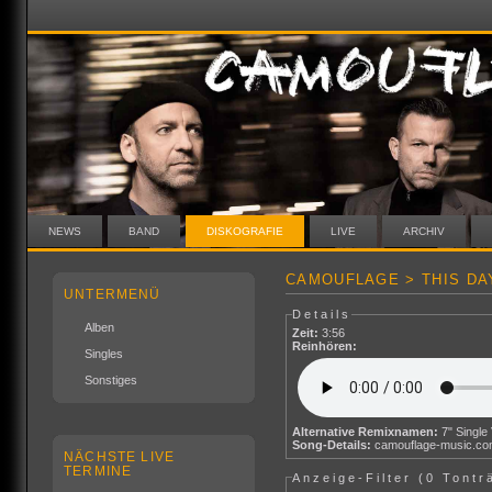
NEWS
BAND
DISKOGRAFIE
LIVE
ARCHIV
CAMOUFLAGE > THIS DA
UNTERMENÜ
Details
Alben
Zeit:
3:56
Reinhören:
Singles
Sonstiges
Alternative Remixnamen:
7" Single
Song-Details:
camouflage-music.c
NÄCHSTE LIVE
TERMINE
Anzeige-Filter (
0 Tontr