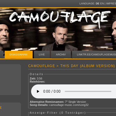
LANGUAGE:
DE
EN
|
IMPRE
DISKOGRAFIE
LIVE
ARCHIV
LINKTR.EE/CAMOUFLAGEMUS
CAMOUFLAGE > THIS DAY (ALBUM VERSION)
Details
Zeit:
3:56
Reinhören:
Alternative Remixnamen:
7" Single Version
Song-Details:
camouflage-music.com/song32
E
Anzeige-Filter (
0 Tonträger
)