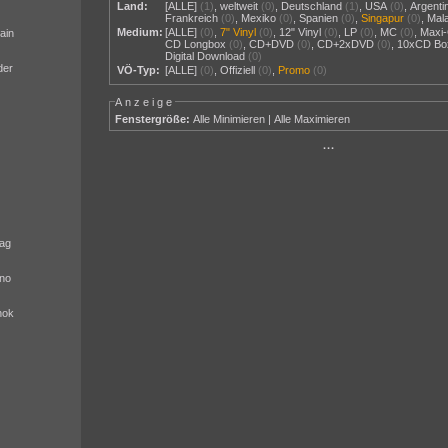
Land:
[ALLE]
(1)
,
weltweit
(0)
,
Deutschland
(1)
,
USA
(0)
,
Argenti
Frankreich
(0)
,
Mexiko
(0)
,
Spanien
(0)
,
Singapur
(0)
,
Mal
Medium:
[ALLE]
(0)
,
7" Vinyl
(0)
,
12" Vinyl
(0)
,
LP
(0)
,
MC
(0)
,
Maxi
ain
CD Longbox
(0)
,
CD+DVD
(0)
,
CD+2xDVD
(0)
,
10xCD Bo
Digital Download
(0)
der
VÖ-Typ:
[ALLE]
(0)
,
Offiziell
(0)
,
Promo
(0)
Anzeige
Fenstergröße:
Alle Minimieren
|
Alle Maximieren
···
ag
no
nok