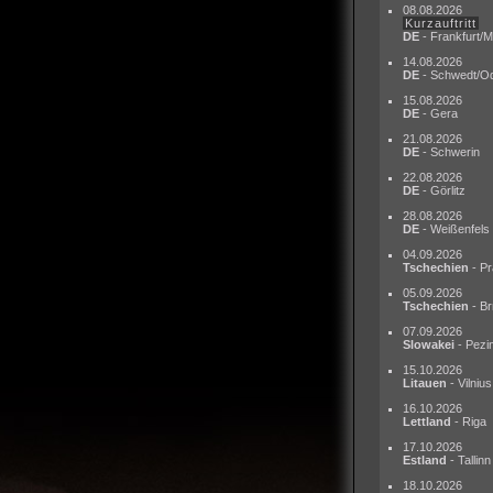
08.08.2026
Kurzauftritt
DE
- Frankfurt/M
14.08.2026
DE
- Schwedt/O
15.08.2026
DE
- Gera
21.08.2026
DE
- Schwerin
22.08.2026
DE
- Görlitz
28.08.2026
DE
- Weißenfels
04.09.2026
Tschechien
- Pr
05.09.2026
Tschechien
- Br
07.09.2026
Slowakei
- Pezi
15.10.2026
Litauen
- Vilnius
16.10.2026
Lettland
- Riga
17.10.2026
Estland
- Tallinn
18.10.2026