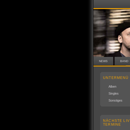
NEWS
BAND
UNTERMENÜ
Alben
Singles
Sonstiges
NÄCHSTE LIV
TERMINE