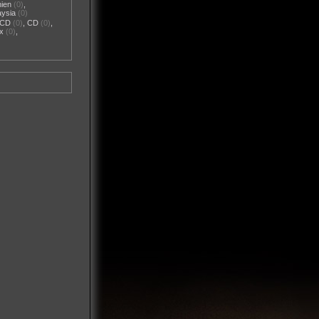
nien
(0)
,
aysia
(0)
-CD
(0)
,
CD
(0)
,
x
(0)
,