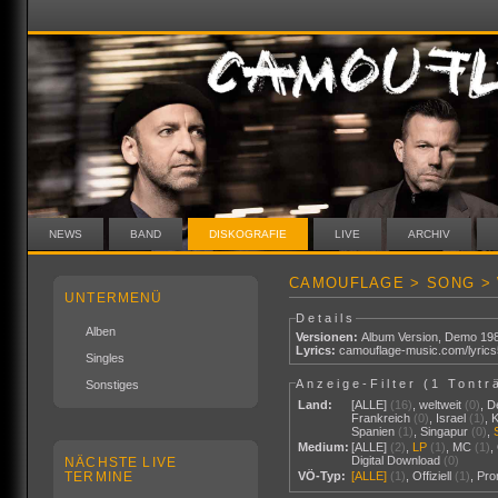
NEWS
BAND
DISKOGRAFIE
LIVE
ARCHIV
CAMOUFLAGE > SONG > 
UNTERMENÜ
Details
Alben
Versionen:
Album Version
,
Demo 19
Lyrics:
camouflage-music.com/lyric
Singles
Anzeige-Filter (
1 Tontr
Sonstiges
Land:
[ALLE]
(16)
,
weltweit
(0)
,
D
Frankreich
(0)
,
Israel
(1)
,
Spanien
(1)
,
Singapur
(0)
,
Medium:
[ALLE]
(2)
,
LP
(1)
,
MC
(1)
,
Digital Download
(0)
NÄCHSTE LIVE
TERMINE
VÖ-Typ:
[ALLE]
(1)
,
Offiziell
(1)
,
Pr