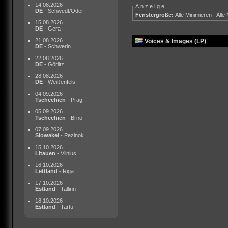
14.08.2026
Anzeige
DE
- Schwedt/Oder
Fenstergröße:
Alle Minimieren
|
Alle
15.08.2026
DE
- Gera
21.08.2026
Voices & Images (LP)
DE
- Schwerin
22.08.2026
DE
- Görlitz
28.08.2026
DE
- Weißenfels
04.09.2026
Tschechien
- Prag
05.09.2026
Tschechien
- Brno
07.09.2026
Slowakei
- Pezinok
15.10.2026
Litauen
- Vilnius
16.10.2026
Lettland
- Riga
17.10.2026
Estland
- Tallinn
18.10.2026
Estland
- Tartu