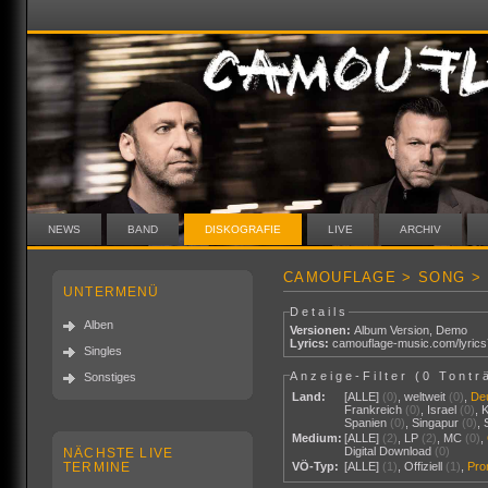
NEWS
BAND
DISKOGRAFIE
LIVE
ARCHIV
CAMOUFLAGE > SONG > 
UNTERMENÜ
Details
Alben
Versionen:
Album Version
,
Demo
Lyrics:
camouflage-music.com/lyric
Singles
Anzeige-Filter (
0 Tontr
Sonstiges
Land:
[ALLE]
(0)
,
weltweit
(0)
,
De
Frankreich
(0)
,
Israel
(0)
,
Spanien
(0)
,
Singapur
(0)
,
Medium:
[ALLE]
(2)
,
LP
(2)
,
MC
(0)
,
Digital Download
(0)
NÄCHSTE LIVE
TERMINE
VÖ-Typ:
[ALLE]
(1)
,
Offiziell
(1)
,
Pr