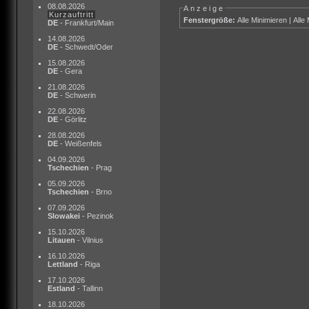
08.08.2026
Anzeige
Kurzauftritt
Fenstergröße:
Alle Minimieren
|
Alle
DE
- Frankfurt/Main
14.08.2026
DE
- Schwedt/Oder
15.08.2026
DE
- Gera
21.08.2026
DE
- Schwerin
22.08.2026
DE
- Görlitz
28.08.2026
DE
- Weißenfels
04.09.2026
Tschechien
- Prag
05.09.2026
Tschechien
- Brno
07.09.2026
Slowakei
- Pezinok
15.10.2026
Litauen
- Vilnius
16.10.2026
Lettland
- Riga
17.10.2026
Estland
- Tallinn
18.10.2026