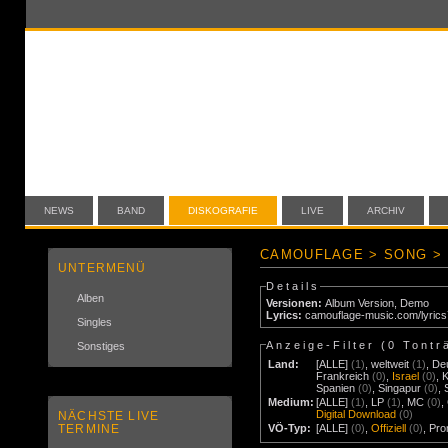
NEWS
BAND
DISKOGRAFIE
LIVE
ARCHIV
CAMOUFLAGE > SONG > 
UNTERMENÜ
Details
Alben
Versionen:
Album Version
,
Demo
Lyrics:
camouflage-music.com/lyric
Singles
Anzeige-Filter (
0 Tontr
Sonstiges
Land:
[ALLE]
(1)
,
weltweit
(1)
,
De
Frankreich
(0)
,
Israel
(0)
,
Spanien
(0)
,
Singapur
(0)
,
Medium:
[ALLE]
(1)
,
LP
(1)
,
MC
(0)
,
Digital Download
(0)
NÄCHSTE LIVE
TERMINE
VÖ-Typ:
[ALLE]
(0)
,
Offiziell
(0)
,
Pr