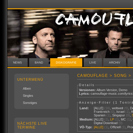
NEWS
BAND
DISKOGRAFIE
LIVE
ARCHIV
CAMOUFLAGE > SONG > 
UNTERMENÜ
Details
Alben
Versionen:
Album Version
,
Demo
Lyrics:
camouflage-music.com/lyric
Singles
Anzeige-Filter (
1 Tontr
Sonstiges
Land:
[ALLE]
(16)
,
weltweit
(0)
,
D
Frankreich
(0)
,
Israel
(1)
,
Spanien
(1)
,
Singapur
(0)
,
Medium:
[ALLE]
(2)
,
LP
(1)
,
MC
(1)
,
Digital Download
(0)
NÄCHSTE LIVE
TERMINE
VÖ-Typ:
[ALLE]
(1)
,
Offiziell
(1)
,
Pr