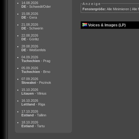
14.08.2026
Anzeige
DE
- Schwedt/Oder
Fenstergröße:
Alle Minimieren
|
Alle
15.08.2026
DE
- Gera
21.08.2026
Voices & Images (LP)
DE
- Schwerin
22.08.2026
DE
- Görlitz
28.08.2026
DE
- Weißenfels
04.09.2026
Tschechien
- Prag
05.09.2026
Tschechien
- Brno
07.09.2026
Slowakei
- Pezinok
15.10.2026
Litauen
- Vilnius
16.10.2026
Lettland
- Riga
17.10.2026
Estland
- Tallinn
18.10.2026
Estland
- Tartu