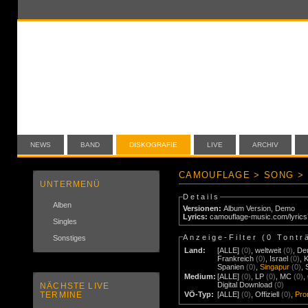
NEWS
BAND
DISKOGRAFIE
LIVE
ARCHIV
CAMOUFLAGE > SONG > 
UNTERMENÜ
Details
Alben
Versionen:
Album Version
,
Demo
Lyrics:
camouflage-music.com/lyric
Singles
Anzeige-Filter (
0 Tontr
Sonstiges
Land:
[ALLE]
(0)
,
weltweit
(0)
,
De
Frankreich
(0)
,
Israel
(0)
,
Spanien
(0)
,
Singapur
(0)
,
Medium:
[ALLE]
(0)
,
LP
(0)
,
MC
(0)
,
Digital Download
(0)
NÄCHSTE LIVE
TERMINE
VÖ-Typ:
[ALLE]
(0)
,
Offiziell
(0)
,
Pr