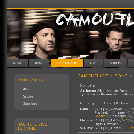
NEWS
BAND
DISKOGRAFIE
LIVE
ARCHIV
CAMOUFLAGE > SONG > 
UNTERMENÜ
Details
Alben
Versionen:
Album Version
,
Demo
Lyrics:
camouflage-music.com/lyric
Singles
Anzeige-Filter (
0 Tontr
Sonstiges
Land:
[ALLE]
(0)
,
weltweit
(0)
,
De
Frankreich
(0)
,
Israel
(0)
,
Spanien
(0)
,
Singapur
(0)
,
Medium:
[ALLE]
(0)
,
LP
(0)
,
MC
(0)
,
Digital Download
(0)
NÄCHSTE LIVE
TERMINE
VÖ-Typ:
[ALLE]
(0)
,
Offiziell
(0)
,
Pr