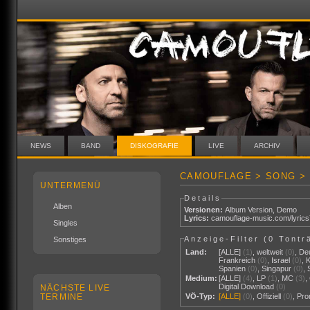
NEWS
BAND
DISKOGRAFIE
LIVE
ARCHIV
CAMOUFLAGE > SONG > 
UNTERMENÜ
Details
Alben
Versionen:
Album Version
,
Demo
Lyrics:
camouflage-music.com/lyric
Singles
Anzeige-Filter (
0 Tontr
Sonstiges
Land:
[ALLE]
(1)
,
weltweit
(0)
,
De
Frankreich
(0)
,
Israel
(0)
,
Spanien
(0)
,
Singapur
(0)
,
Medium:
[ALLE]
(4)
,
LP
(1)
,
MC
(3)
,
Digital Download
(0)
NÄCHSTE LIVE
TERMINE
VÖ-Typ:
[ALLE]
(0)
,
Offiziell
(0)
,
Pr