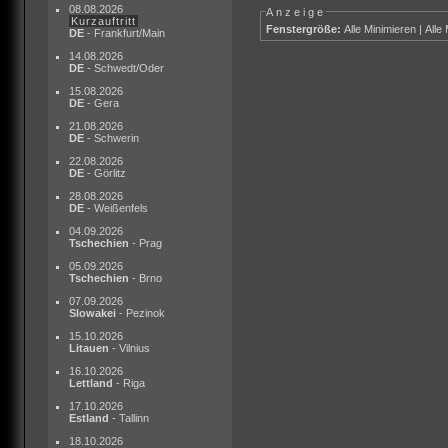
08.08.2026
Anzeige
Kurzauftritt
Fenstergröße:
Alle Minimieren
|
Alle
DE
- Frankfurt/Main
14.08.2026
DE
- Schwedt/Oder
15.08.2026
DE
- Gera
21.08.2026
DE
- Schwerin
22.08.2026
DE
- Görlitz
28.08.2026
DE
- Weißenfels
04.09.2026
Tschechien
- Prag
05.09.2026
Tschechien
- Brno
07.09.2026
Slowakei
- Pezinok
15.10.2026
Litauen
- Vilnius
16.10.2026
Lettland
- Riga
17.10.2026
Estland
- Tallinn
18.10.2026