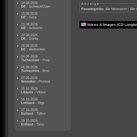
14.08.2026
Anzeige
DE
- Schwedt/Oder
Fenstergröße:
Alle Minimieren
|
Alle
15.08.2026
DE
- Gera
21.08.2026
Voices & Images (CD Longbo
DE
- Schwerin
22.08.2026
DE
- Görlitz
28.08.2026
DE
- Weißenfels
04.09.2026
Tschechien
- Prag
05.09.2026
Tschechien
- Brno
07.09.2026
Slowakei
- Pezinok
15.10.2026
Litauen
- Vilnius
16.10.2026
Lettland
- Riga
17.10.2026
Estland
- Tallinn
18.10.2026
Estland
- Tartu