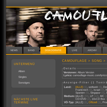
NEWS
BAND
DISKOGRAFIE
LIVE
ARCHIV
CAMOUFLAGE > SONG > 
UNTERMENÜ
Details
Alben
Versionen:
Album Version
Lyrics:
camouflage-music.com/lyric
Singles
Anzeige-Filter (
1 Tontr
Sonstiges
Land:
[ALLE]
(1)
,
weltweit
(0)
,
De
Frankreich
(0)
,
Israel
(0)
,
Spanien
(0)
,
Singapur
(0)
,
Medium:
[ALLE]
(33)
,
LP
(12)
,
MC
(
CD+DVD
(2)
,
10xCD Box
NÄCHSTE LIVE
TERMINE
VÖ-Typ:
[ALLE]
(1)
,
Offiziell
(1)
,
Pr