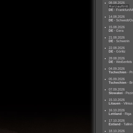
08.08.2026
Kurzauftritt
DE
- Frankfurt/M
14.08.2026
DE
- Schwedt/O
15.08.2026
DE
- Gera
21.08.2026
DE
- Schwerin
22.08.2026
DE
- Görlitz
28.08.2026
DE
- Weißenfels
04.09.2026
Tschechien
- Pr
05.09.2026
Tschechien
- Br
07.09.2026
Slowakei
- Pezi
15.10.2026
Litauen
- Vilnius
16.10.2026
Lettland
- Riga
17.10.2026
Estland
- Tallinn
18.10.2026