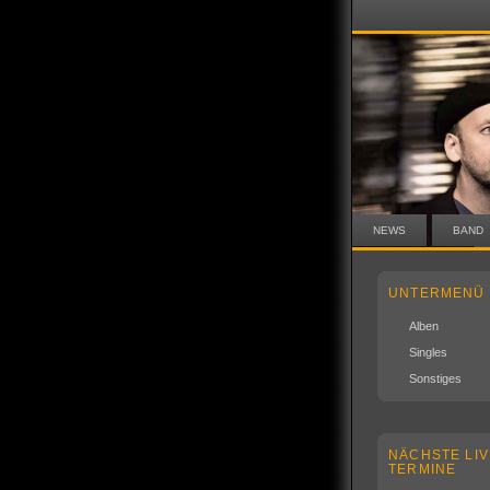
NEWS
BAND
UNTERMENÜ
Alben
Singles
Sonstiges
NÄCHSTE LIV
TERMINE