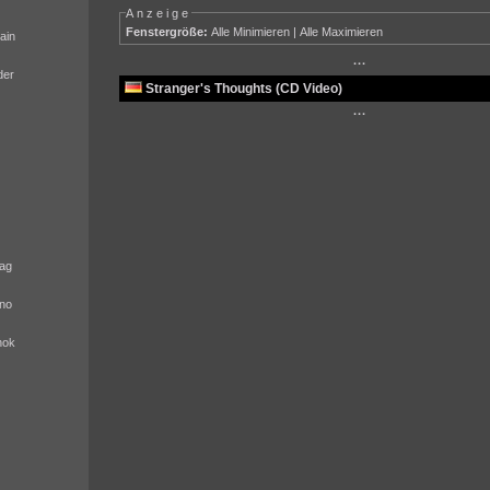
Anzeige
Fenstergröße:
Alle Minimieren
|
Alle Maximieren
ain
···
der
Stranger's Thoughts (CD Video)
···
ag
no
nok