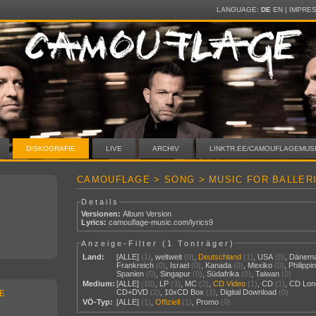
LANGUAGE:
DE
EN
|
IMPRE
DISKOGRAFIE
LIVE
ARCHIV
LINKTR.EE/CAMOUFLAGEMUS
CAMOUFLAGE > SONG > MUSIC FOR BALLER
Details
Versionen:
Album Version
Lyrics:
camouflage-music.com/lyrics9
Anzeige-Filter (
1 Tonträger
)
Land:
[ALLE]
(1)
,
weltweit
(0)
,
Deutschland
(1)
,
USA
(0)
,
Dänem
Frankreich
(0)
,
Israel
(0)
,
Kanada
(0)
,
Mexiko
(0)
,
Philippi
Spanien
(0)
,
Singapur
(0)
,
Südafrika
(0)
,
Taiwan
(0)
Medium:
[ALLE]
(10)
,
LP
(3)
,
MC
(2)
,
CD Video
(1)
,
CD
(1)
,
CD Lon
CD+DVD
(2)
,
10xCD Box
(1)
,
Digital Download
(0)
E
VÖ-Typ:
[ALLE]
(1)
,
Offiziell
(1)
,
Promo
(0)