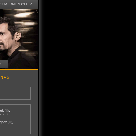
SSUM
|
DATENSCHUTZ
IC
INAS
ark
(0)
,
nen
(0)
,
gbox
(0)
,