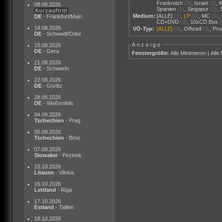
Frankreich
(0)
,
Israel
(1)
,
08.08.2026
Spanien
(1)
,
Singapur
(0)
,
Kurzauftritt
Medium:
[ALLE]
(1)
,
LP
(0)
,
MC
(1)
,
DE
- Frankfurt/Main
CD+DVD
(0)
,
10xCD Box
14.08.2026
VÖ-Typ:
[ALLE]
(0)
,
Offiziell
(0)
,
Pr
DE
- Schwedt/Oder
Anzeige
15.08.2026
DE
- Gera
Fenstergröße:
Alle Minimieren
|
Alle
21.08.2026
DE
- Schwerin
22.08.2026
DE
- Görlitz
28.08.2026
DE
- Weißenfels
04.09.2026
Tschechien
- Prag
05.09.2026
Tschechien
- Brno
07.09.2026
Slowakei
- Pezinok
15.10.2026
Litauen
- Vilnius
16.10.2026
Lettland
- Riga
17.10.2026
Estland
- Tallinn
18.10.2026