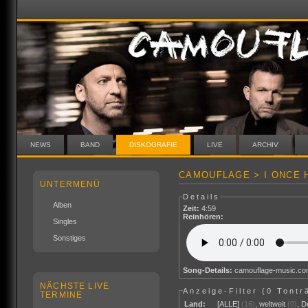
NEWS
BAND
DISKOGRAFIE
LIVE
ARCHIV
CAMOUFLAGE > I ONCE 
UNTERMENÜ
Details
Alben
Zeit:
4:59
Reinhören:
Singles
Sonstiges
Song-Details:
camouflage-music.c
NÄCHSTE LIVE
Anzeige-Filter (
0 Tontr
TERMINE
Land:
[ALLE]
(16)
,
weltweit
(0)
,
D