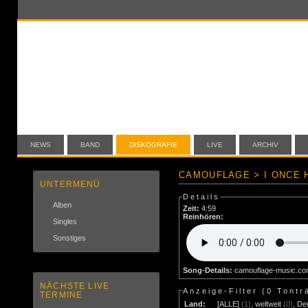
NEWS
BAND
DISKOGRAFIE
LIVE
ARCHIV
CAMOUFLAGE > I ONCE 
UNTERMENÜ
Details
Alben
Zeit:
4:59
Reinhören:
Singles
Sonstiges
Song-Details:
camouflage-music.c
NÄCHSTE LIVE
Anzeige-Filter (
0 Tontr
TERMINE
Land:
[ALLE]
(1)
,
weltweit
(0)
,
De