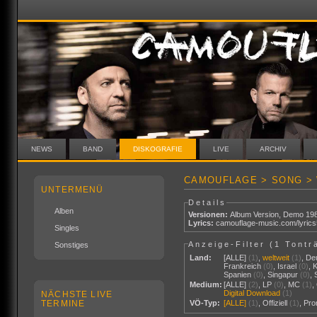
NEWS
BAND
DISKOGRAFIE
LIVE
ARCHIV
CAMOUFLAGE > SONG > 
UNTERMENÜ
Details
Alben
Versionen:
Album Version
,
Demo 19
Lyrics:
camouflage-music.com/lyric
Singles
Anzeige-Filter (
1 Tontr
Sonstiges
Land:
[ALLE]
(1)
,
weltweit
(1)
,
De
Frankreich
(0)
,
Israel
(0)
,
Spanien
(0)
,
Singapur
(0)
,
Medium:
[ALLE]
(2)
,
LP
(0)
,
MC
(1)
,
Digital Download
(1)
NÄCHSTE LIVE
TERMINE
VÖ-Typ:
[ALLE]
(1)
,
Offiziell
(1)
,
Pr