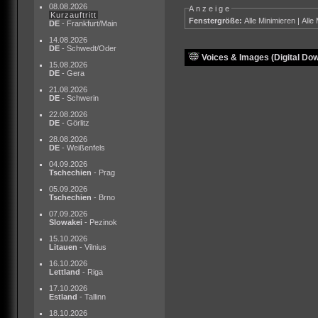
08.08.2026
Anzeige
Kurzauftritt
Fenstergröße:
Alle Minimieren
|
Alle
DE
- Frankfurt/Main
14.08.2026
DE
- Schwedt/Oder
Voices & Images (Digital Do
15.08.2026
DE
- Gera
21.08.2026
DE
- Schwerin
22.08.2026
DE
- Görlitz
28.08.2026
DE
- Weißenfels
04.09.2026
Tschechien
- Prag
05.09.2026
Tschechien
- Brno
07.09.2026
Slowakei
- Pezinok
15.10.2026
Litauen
- Vilnius
16.10.2026
Lettland
- Riga
17.10.2026
Estland
- Tallinn
18.10.2026