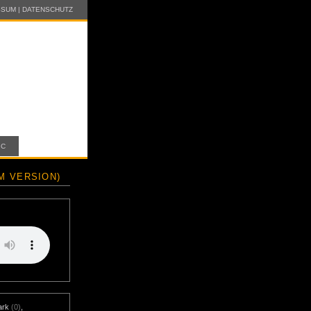
SSUM
|
DATENSCHUTZ
IC
M VERSION)
ark
(0)
,