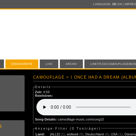
LANGUAGE:
DE
EN
|
IMPRE
DISKOGRAFIE
LIVE
ARCHIV
LINKTR.EE/CAMOUFLAGEMUS
CAMOUFLAGE > I ONCE HAD A DREAM (ALBU
Details
Zeit:
4:59
Reinhören:
Song-Details:
camouflage-music.com/song10
E
Anzeige-Filter (
0 Tonträger
)
Land:
[ALLE]
(1)
,
weltweit
(0)
,
Deutschland
(0)
,
USA
(1)
,
Dänem