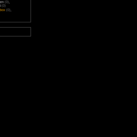
nen
(0)
,
i
(0)
box
(0)
,