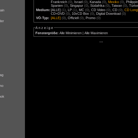
Frankreich
(0)
,
Israel
(0)
,
Kanada
(0)
,
Mexiko
(0)
,
Philippi
Spanien
(0)
,
Singapur
(0)
,
Südafrika
(0)
,
Taiwan
(0)
,
Türke
Medium:
[ALLE]
(1)
,
LP
(1)
,
MC
(0)
,
CD Video
(0)
,
CD
(0)
,
CD Long
ain
CD+DVD
(0)
,
10xCD Box
(0)
,
Digital Download
(0)
VÖ-Typ:
[ALLE]
(0)
,
Offiziell
(0)
,
Promo
(0)
der
Anzeige
Fenstergröße:
Alle Minimieren
|
Alle Maximieren
···
ag
no
nok