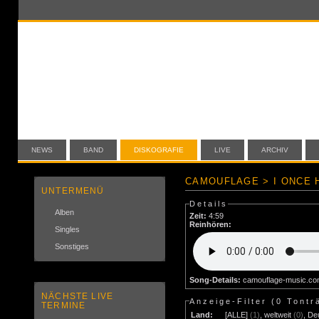
NEWS
BAND
DISKOGRAFIE
LIVE
ARCHIV
CAMOUFLAGE > I ONCE 
UNTERMENÜ
Details
Alben
Zeit:
4:59
Reinhören:
Singles
Sonstiges
Song-Details:
camouflage-music.c
NÄCHSTE LIVE
Anzeige-Filter (
0 Tontr
TERMINE
Land:
[ALLE]
(1)
,
weltweit
(0)
,
De