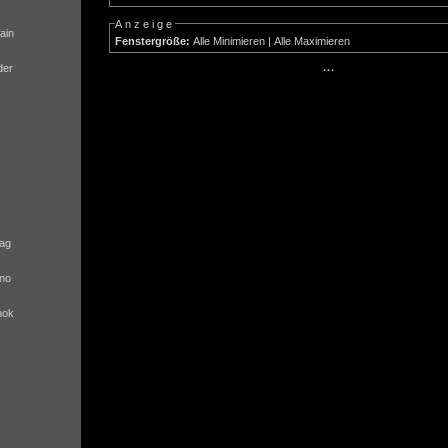
Anzeige
ain
Fenstergröße:
Alle Minimieren
|
Alle Maximieren
der
···
ag
no
nok