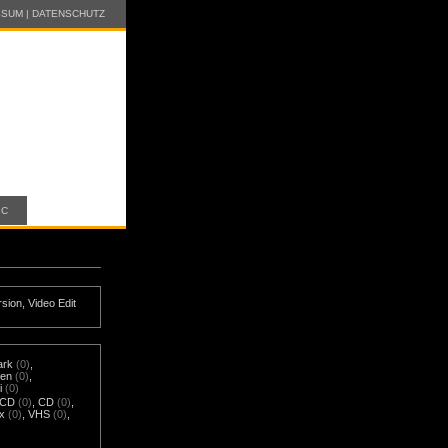
SSUM
|
DATENSCHUTZ
IC
rsion
,
Video Edit
ark
(0)
,
nen
(0)
,
i
(0)
-CD
(0)
,
CD
(0)
,
x
(0)
,
VHS
(0)
,