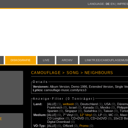
LANGUAGE:
DE
EN
|
IMPRE
DISKOGRAFIE
LIVE
ARCHIV
LINKTR.EE/CAMOUFLAGEMUS
CAMOUFLAGE > SONG > NEIGHBOURS
Details
Versionen:
Album Version
,
Demo 1986
,
Extended Version
,
Single Ve
Lyrics:
camouflage-music.com/lyrics3
Anzeige-Filter (
0 Tonträger
)
Land:
[ALLE]
(1)
,
weltweit
(0)
,
Deutschland
(1)
,
USA
(0)
,
Dänem
Frankreich
(0)
,
Israel
(0)
,
Kanada
(0)
,
Mexiko
(0)
,
Philippi
Spanien
(0)
,
Singapur
(0)
,
Südafrika
(0)
,
Taiwan
(0)
,
Türke
Medium:
[ALLE]
(0)
,
7" Vinyl
(0)
,
12" Vinyl
(0)
,
LP
(0)
,
MC
(0)
,
Maxi
CD Longbox
(0)
,
CD+DVD
(0)
,
CD+2xDVD
(0)
,
10xCD Bo
E
Digital Download
(0)
VÖ-Typ:
[ALLE]
(0)
,
Offiziell
(0)
,
Promo
(0)