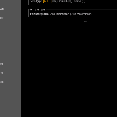
VÖ-Typ:
[ALLE]
(0)
,
Offiziell
(0)
,
Promo
(0)
ain
Anzeige
Fenstergröße:
Alle Minimieren
|
Alle Maximieren
der
···
ag
no
nok