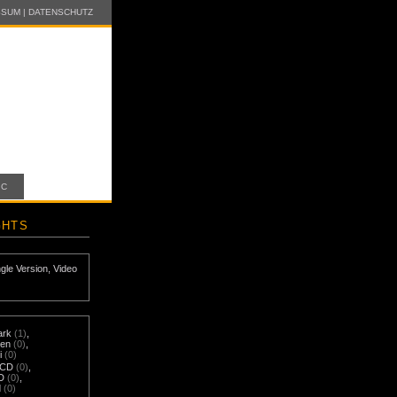
SSUM
|
DATENSCHUTZ
IC
GHTS
ngle Version
,
Video
ark
(1)
,
nen
(0)
,
i
(0)
-CD
(0)
,
D
(0)
,
d
(0)