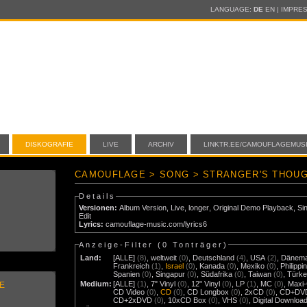
LANGUAGE:
DE
EN
|
IMPRE
DISKOGRAFIE
LIVE
ARCHIV
LINKTR.EE/CAMOUFLAGEMUS
CAMOUFLAGE > SONG > STRANGER'S THOU
Details
Versionen:
Album Version
,
Live
,
longer
,
Original Demo Playback
,
Si
Edit
Lyrics:
camouflage-music.com/lyrics6
Anzeige-Filter (
0 Tonträger
)
Land:
[ALLE]
(8)
,
weltweit
(0)
,
Deutschland
(4)
,
USA
(2)
,
Dänem
Frankreich
(1)
,
Israel
(0)
,
Kanada
(0)
,
Mexiko
(0)
,
Philippi
Spanien
(0)
,
Singapur
(0)
,
Südafrika
(0)
,
Taiwan
(0)
,
Türke
Medium:
[ALLE]
(1)
,
7" Vinyl
(0)
,
12" Vinyl
(0)
,
LP
(1)
,
MC
(0)
,
Maxi
E
CD Video
(0)
,
CD
(0)
,
CD Longbox
(0)
,
2xCD
(0)
,
CD+DV
CD+2xDVD
(0)
,
10xCD Box
(0)
,
VHS
(0)
,
Digital Downloa