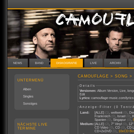
NEWS
BAND
DISKOGRAFIE
LIVE
ARCHIV
CAMOUFLAGE > SONG >
UNTERMENÜ
Details
Alben
Versionen:
Album Version
,
Live
,
long
Edit
Singles
Lyrics:
camouflage-music.com/lyric
Sonstiges
Anzeige-Filter (
0 Tontr
Land:
[ALLE]
(1)
,
weltweit
(0)
,
De
Frankreich
(0)
,
Israel
(0)
,
Spanien
(0)
,
Singapur
(0)
,
Medium:
[ALLE]
(2)
,
7" Vinyl
(0)
,
12"
NÄCHSTE LIVE
CD Video
(0)
,
CD
(0)
,
CD 
TERMINE
CD+2xDVD
(0)
,
10xCD Bo