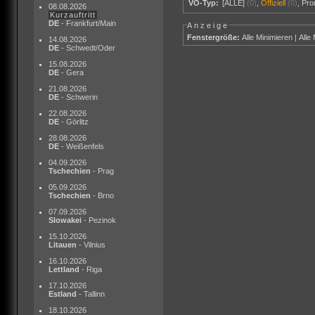
VÖ-Typ:
[ALLE]
(0)
,
Offiziell
(0)
,
Pr
08.08.2026
Kurzauftritt
DE
- Frankfurt/Main
Anzeige
Fenstergröße:
Alle Minimieren
|
Alle
14.08.2026
DE
- Schwedt/Oder
15.08.2026
DE
- Gera
21.08.2026
DE
- Schwerin
22.08.2026
DE
- Görlitz
28.08.2026
DE
- Weißenfels
04.09.2026
Tschechien
- Prag
05.09.2026
Tschechien
- Brno
07.09.2026
Slowakei
- Pezinok
15.10.2026
Litauen
- Vilnius
16.10.2026
Lettland
- Riga
17.10.2026
Estland
- Tallinn
18.10.2026