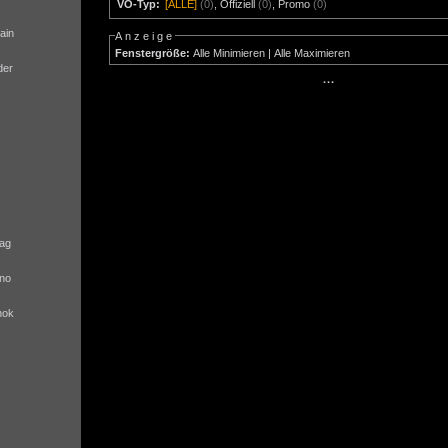
VÖ-Typ:
[ALLE]
(0)
,
Offiziell
(0)
,
Promo
(0)
ain
Anzeige
Fenstergröße:
Alle Minimieren
|
Alle Maximieren
der
···
ag
no
nok