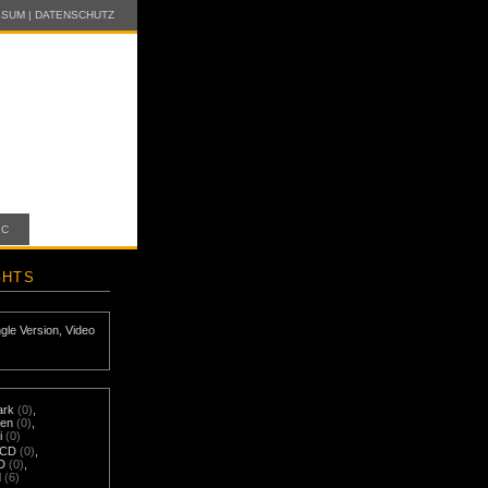
SSUM
|
DATENSCHUTZ
IC
GHTS
ngle Version
,
Video
ark
(0)
,
nen
(0)
,
i
(0)
-CD
(0)
,
D
(0)
,
d
(6)