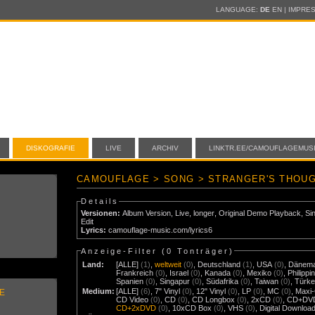
LANGUAGE:
DE
EN
|
IMPRE
DISKOGRAFIE
LIVE
ARCHIV
LINKTR.EE/CAMOUFLAGEMUS
CAMOUFLAGE > SONG > STRANGER'S THOU
Details
Versionen:
Album Version
,
Live
,
longer
,
Original Demo Playback
,
Si
Edit
Lyrics:
camouflage-music.com/lyrics6
Anzeige-Filter (
0 Tonträger
)
Land:
[ALLE]
(1)
,
weltweit
(0)
,
Deutschland
(1)
,
USA
(0)
,
Dänem
Frankreich
(0)
,
Israel
(0)
,
Kanada
(0)
,
Mexiko
(0)
,
Philippi
Spanien
(0)
,
Singapur
(0)
,
Südafrika
(0)
,
Taiwan
(0)
,
Türke
Medium:
[ALLE]
(6)
,
7" Vinyl
(0)
,
12" Vinyl
(0)
,
LP
(0)
,
MC
(0)
,
Maxi
E
CD Video
(0)
,
CD
(0)
,
CD Longbox
(0)
,
2xCD
(0)
,
CD+DV
CD+2xDVD
(0)
,
10xCD Box
(0)
,
VHS
(0)
,
Digital Downloa