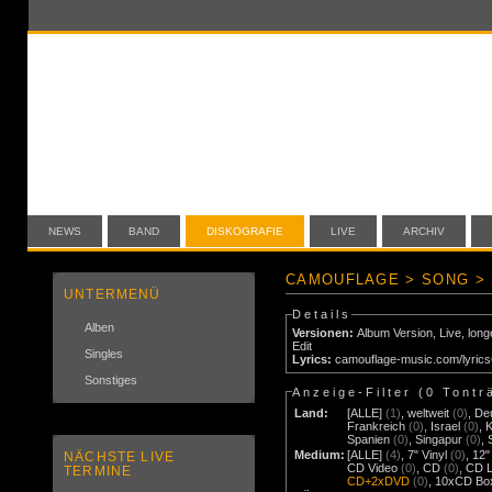
NEWS
BAND
DISKOGRAFIE
LIVE
ARCHIV
CAMOUFLAGE > SONG >
UNTERMENÜ
Details
Alben
Versionen:
Album Version
,
Live
,
long
Edit
Singles
Lyrics:
camouflage-music.com/lyric
Sonstiges
Anzeige-Filter (
0 Tontr
Land:
[ALLE]
(1)
,
weltweit
(0)
,
De
Frankreich
(0)
,
Israel
(0)
,
Spanien
(0)
,
Singapur
(0)
,
Medium:
[ALLE]
(4)
,
7" Vinyl
(0)
,
12"
NÄCHSTE LIVE
CD Video
(0)
,
CD
(0)
,
CD 
TERMINE
CD+2xDVD
(0)
,
10xCD Bo