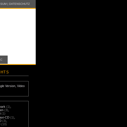
SSUM
|
DATENSCHUTZ
IC
GHTS
ngle Version
,
Video
mark
(1)
,
nen
(3)
,
i
(1)
axi-CD
(1)
,
D
(3)
,
d
(10)