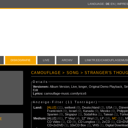
LANGUAGE:
DE
EN
|
IMPRE
DISKOGRAFIE
LIVE
ARCHIV
LINKTR.EE/CAMOUFLAGEMUS
CAMOUFLAGE > SONG > STRANGER'S THOU
Details
Versionen:
Album Version
,
Live
,
longer
,
Original Demo Playback
,
Si
Edit
Lyrics:
camouflage-music.com/lyrics6
Anzeige-Filter (
11 Tonträger
)
Land:
[ALLE]
(11)
,
weltweit
(0)
,
Deutschland
(2)
,
USA
(1)
,
Däne
Frankreich
(0)
,
Israel
(0)
,
Kanada
(0)
,
Mexiko
(0)
,
Philippi
Spanien
(0)
,
Singapur
(1)
,
Südafrika
(1)
,
Taiwan
(1)
,
Türke
Medium:
[ALLE]
(61)
,
7" Vinyl
(4)
,
12" Vinyl
(2)
,
LP
(16)
,
MC
(11)
,
M
E
CD Video
(1)
,
CD
(8)
,
CD Longbox
(1)
,
2xCD
(1)
,
CD+DV
CD+2xDVD
(1)
,
10xCD Box
(1)
,
VHS
(1)
,
Digital Downloa