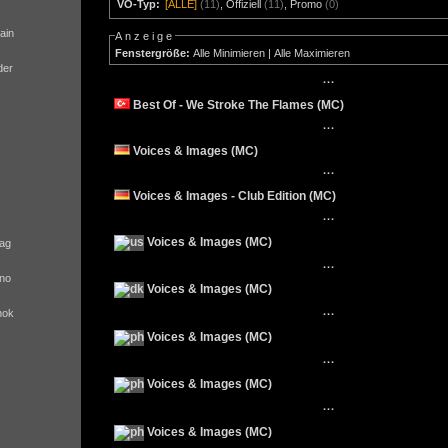
VÖ-Typ:
[ALLE]
(11)
,
Offiziell
(11)
,
Promo
(0)
ain
Anzeige
Fenstergröße:
Alle Minimieren
|
Alle Maximieren
der
···
Best Of - We Stroke The Flames (MC)
···
Voices & Images (MC)
···
Voices & Images - Club Edition (MC)
···
Voices & Images (MC)
ag
···
no
Voices & Images (MC)
nok
···
Voices & Images (MC)
···
Voices & Images (MC)
···
Voices & Images (MC)